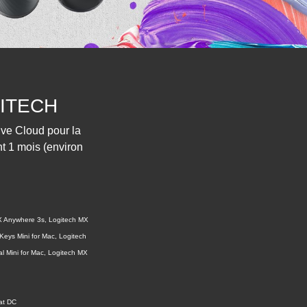
GITECH
ive Cloud pour la
nt 1 mois (environ
MX Anywhere 3s, Logitech MX
Keys Mini for Mac, Logitech
l Mini for Mac, Logitech MX
at DC