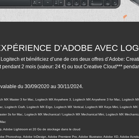
’EXPÉRIENCE D’ADOBE AVEC LO
 Logitech et bénéficiez d’une de ces deux offres d’Adobe: Creat
t pendant 2 mois (valeur: 24 €) ou tout Creative Cloud*** penda
 valable du 30/09/2020 au 30/11/2024.
ech MX Master 3 for Mac, Logitech MX Anywhere 3, Logitech MX Anywhere 3 for Mac, Logitech 
c, Logitech Craft, Logitech MX Ergo, Logitech MX Vertical, Logitech MX Keys Mini, Logitech MX 
ster 3s for Mac, Logitech MX Mechanical / Logitech MX Mechanical Mini, Logitech MX Mechanica
 Mac
, Adobe Lightroom et 20 Go de stockage dans le cloud
be Photoshop, Adobe InDesign, Adobe Premiere Pro, Adobe Illustrator, Adobe XD, Adobe Acrob