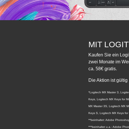
MIT LOGI
Kaufen Sie ein Logi
zwei Monate im Wert
ca. 58€ gratis.
Die Aktion ist gült
*Logitech MX Master 3, Logit
Keys, Logitech MX Keys for Ma
MX Master 3S, Logitech MX Ma
Keys S, Logitech MX Keys for
**beinhaltet: Adobe Photosho
***beinhaltet u.a.: Adobe Pho