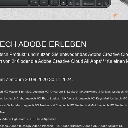
TECH ADOBE ERLEBEN
tech Produkt* und nutzen Sie entweder das Adobe Creative Clo
 von 24€ oder die Adobe Creative Cloud All Apps*** für einen 
ig im Zeitraum 30.09.2020-30.11.2024.
ech MX Master 3 for Mac, Logitech MX Anywhere 3, Logitech MX Anywhere 3 for Mac, Logitech 
c, Logitech Craft, Logitech MX Ergo, Logitech MX Vertical, Logitech MX Keys Mini, Logitech MX 
ster 3s for Mac, Logitech MX Mechanical / Logitech MX Mechanical Mini, Logitech MX Mechanica
 Mac
p, Adobe Lightroom, 20GB Cloud-Speicher
toshop, Adobe InDesign, Adobe Premiere Pro, Adobe Illustrator, Adobe XD, Adobe Acrobat DC