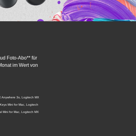
ud Foto-Abo** für
Monat im Wert von
MX Anywhere 3s, Logitech MX
Keys Mini for Mac, Logitech
l Mini for Mac, Logitech MX