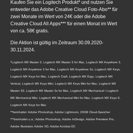
Kaufen Sie ein Logitech Produkt* und nutzen Sie
entweder das Adobe Creative Cloud Foto-Abo** für
zwei Monate im Wert von 24€ oder die Adobe
Creative Cloud All Apps*** für einen Monat im Wert
von ca. 58€ gratis.
Die Aktion ist gültig im Zeitraum 30.09.2020-
30.11.2024.
*Logitech MX Master 3, Logitech MX Master 3 for Mac, Logitech MX Anywhere 3,
Logitech MX Anywhere 3 for Mac, Logitech MX Anywhere 3s, Logitech MX Keys,
Logitech MX Keys for Mac, Logitech Craft, Logitech MX Ergo, Logitech MX
Vertical, Logitech MX Keys Mini, Logitech MX Keys Mini for Mac, Logitech MX
Master 3S, Logitech MX Master 3s for Mac, Logitech MX Mechanical / Logitech
MX Mechanical Mini, Logitech MX Mechanical Mini for Mac, Logitech MX Keys S,
Logitech MX Keys for Mac
**beinhaltet: Adobe Photoshop, Adobe Lightroom, 20GB Cloud-Speicher
***beinhaltet u.a.: Adobe Photoshop, Adobe InDesign, Adobe Premiere Pro,
Adobe Illustrator, Adobe XD, Adobe Acrobat DC